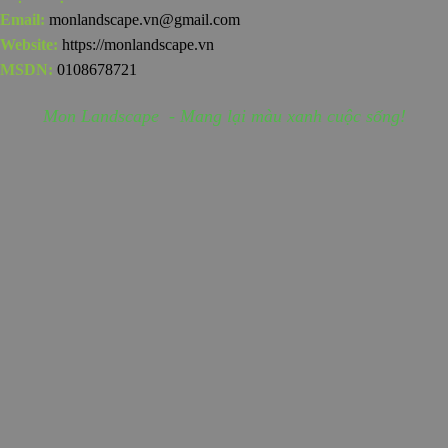
Email:
monlandscape.vn@gmail.com
Website:
https://monlandscape.vn
MSDN:
0108678721
Mon Landscape - Mang lại màu xanh cuộc sống!