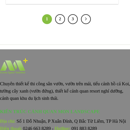
1
2
3
Chuyên thiết kế thi công sân vườn, vườn trên mái, tiểu cảnh hồ cá Koi,
tường cây xanh (vườn đứng), thiết kế cảnh quan resort nghỉ dưỡng,
cảnh quan khu du lịch sinh thái.
KIẾN TRÚC CẢNH QUAN MON LANDSCAPE
Địa chỉ:
Số 1 Đỗ Nhuận, P Xuân Đỉnh, Q Bắc Từ Liêm, TP Hà Nội
Điện thoại:
0246 663 8289 -
Hotline:
091 883 8289