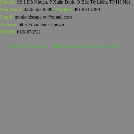
Địa chỉ:
Số 1 Đỗ Nhuận, P Xuân Đỉnh, Q Bắc Từ Liêm, TP Hà Nội
Điện thoại:
0246 663 8289 -
Hotline:
091 883 8289
Email:
monlandscape.vn@gmail.com
Website:
https://monlandscape.vn
MSDN:
0108678721
Mon Landscape - Mang lại màu xanh cuộc sống!