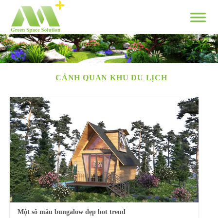
Skip
to
content
CẢNH QUAN KHU DU LỊCH
Một số mẫu bungalow đẹp hot trend