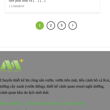
thời phát hiện và […] [...]
1 COMMENT
1
2
3
Chuyên thiết kế thi công sân vườn, vườn trên mái, tiểu cảnh hồ cá Koi,
tường cây xanh (vườn đứng), thiết kế cảnh quan resort nghỉ dưỡng,
cảnh quan khu du lịch sinh thái.
KIẾN TRÚC CẢNH QUAN MON LANDSCAPE