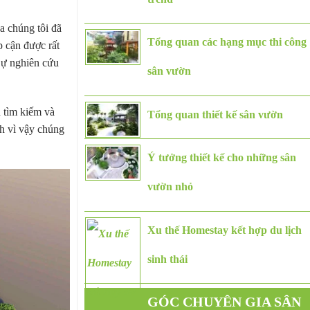
ua chúng tôi đã
Tổng quan các hạng mục thi công
p cận được rất
 Sự nghiên cứu
sân vườn
n tìm kiếm và
Tổng quan thiết kế sân vườn
nh vì vậy chúng
Ý tưởng thiết kế cho những sân
vườn nhỏ
Xu thế Homestay kết hợp du lịch
sinh thái
GÓC CHUYÊN GIA SÂN