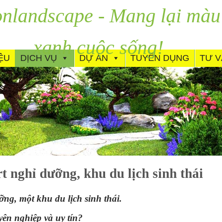
nlandscape - Mang lại màu
xanh cuộc sống!
IỆU
DỊCH VỤ
DỰ ÁN
TUYỂN DỤNG
TƯ 
t nghỉ dưỡng, khu du lịch sinh thái
ng, một khu du lịch sinh thái.
yên nghiệp và uy tín?