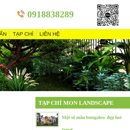
0918838289
VẤN
TẠP CHÍ
LIÊN HỆ
TẠP CHÍ MON LANDSCAPE
Một số mẫu bungalow đẹp hot
trend