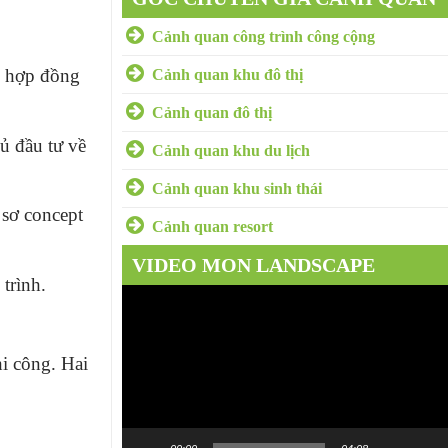
Cảnh quan công trình công cộng
ý hợp đồng
Cảnh quan khu đô thị
Cảnh quan đô thị
ủ đầu tư về
Cảnh quan khu du lịch
Cảnh quan khu sinh thái
 sơ concept
Cảnh quan resort
VIDEO MON LANDSCAPE
trình.
Trình
chơi
Video
i công. Hai