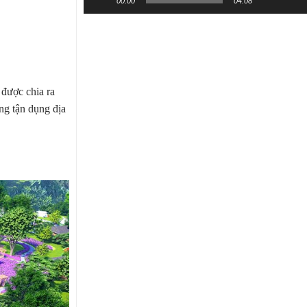
00:00
04:08
 được chia ra
ỡng tận dụng địa