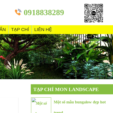
0918838289
VẤN
TẠP CHÍ
LIÊN HỆ
TẠP CHÍ MON LANDSCAPE
Một số mẫu bungalow đẹp hot
trend