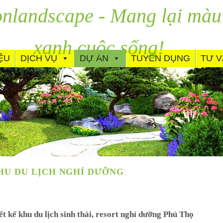
nlandscape - Mang lại màu
xanh cuộc sống!
IỆU
DỊCH VỤ
DỰ ÁN
TUYỂN DỤNG
TƯ 
HU DU LỊCH NGHỈ DƯỠNG
ết kế khu du lịch sinh thái, resort nghỉ dưỡng Phú Thọ