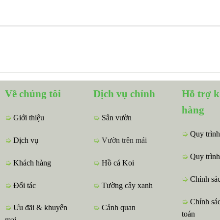
Về chúng tôi
Dịch vụ chính
Hỗ trợ 
hàng
➭
Giới thiệu
➭
Sân vườn
➭
Quy trình
➭
Dịch vụ
➭
Vườn trên mái
➭
Quy trình
➭
Khách hàng
➭
Hồ cá Koi
➭
Chính sá
➭
Đối tác
➭
Tường cây xanh
➭
Chính sá
➭
Ưu đãi & khuyến
➭
Cảnh quan
toán
mại