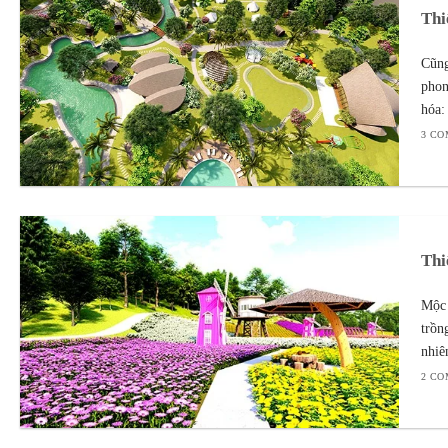
Thi
Cũng
phon
hóa:
3 C
Thi
Mộc 
trồn
nhiê
2 C