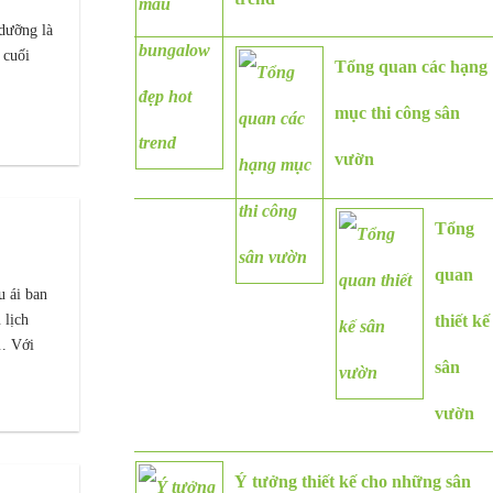
 dưỡng là
 cuối
Tổng quan các hạng
mục thi công sân
vườn
Tổng
quan
u ái ban
 lịch
thiết kế
. Với
sân
vườn
Ý tưởng thiết kế cho những sân