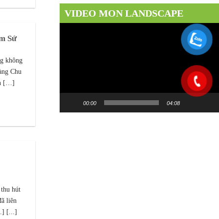
VIDEO MON LANDSCAPE
Trình
ốm Sứ
chơi
Video
ng không
Làng Chu
h […]
00:00
04:08
thu hút
ã liên
 [...]