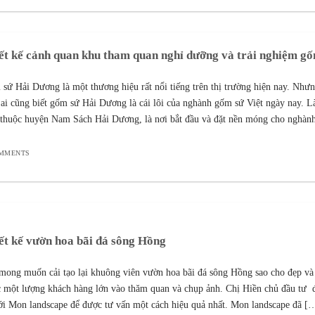
ết kế cảnh quan khu tham quan nghỉ dưỡng và trải nghiệm g
sứ Hải Dương là một thương hiệu rất nổi tiếng trên thị trường hiện nay. Như
 ai cũng biết gốm sứ Hải Dương là cái lôi của nghành gốm sứ Việt ngày nay. 
thuộc huyện Nam Sách Hải Dương, là nơi bắt đầu và đặt nền móng cho nghàn
OMMENTS
ết kế vườn hoa bãi đá sông Hồng
mong muốn cải tạo lại khuông viên vườn hoa bãi đá sông Hồng sao cho đẹp và 
 một lượng khách hàng lớn vào thăm quan và chụp ảnh. Chị Hiền chủ đầu tư đ
ới Mon landscape để được tư vấn một cách hiệu quả nhất. Mon landscape đã […]