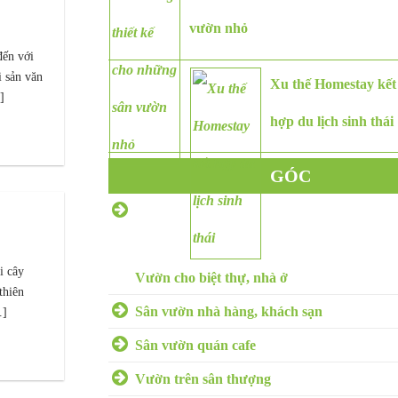
vườn nhỏ
đến với
i sản văn
Xu thế Homestay kết
]
hợp du lịch sinh thái
GÓC
CHUYÊN GIA
SÂN VƯỜN
i cây
Vườn cho biệt thự, nhà ở
thiên
Sân vườn nhà hàng, khách sạn
.]
Sân vườn quán cafe
Vườn trên sân thượng