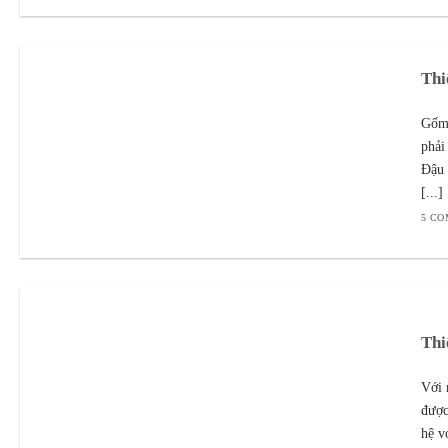
Thi
Gốm 
phải
Đậu 
[...]
5 C
Thi
Với 
được
hệ v