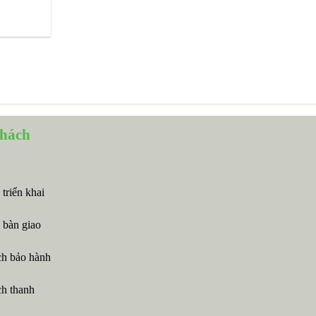
khách
 triển khai
 bàn giao
ch bảo hành
ch thanh