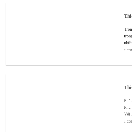
Thi
Tron
tron
nhữn
2 C
Thi
Phúc
Phú 
Với 
1 C