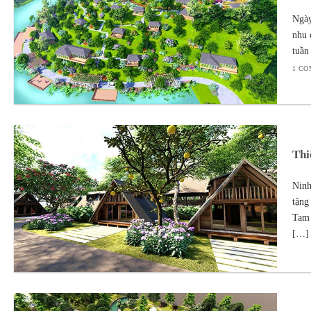
Ngày
nhu 
tuần
1 C
Thi
Ninh
tặng
Tam 
[…] 