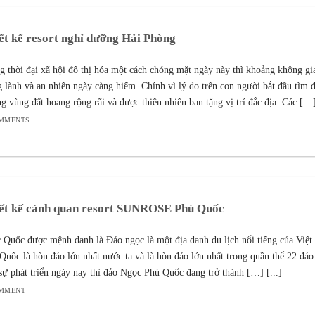
ết kế resort nghỉ dưỡng Hải Phòng
g thời đại xã hội đô thị hóa một cách chóng mặt ngày này thì khoảng không gi
g lành và an nhiên ngày càng hiếm. Chính vì lý do trên con người bắt đầu tìm 
g vùng đất hoang rộng rãi và được thiên nhiên ban tặng vị trí đắc địa. Các […] 
OMMENTS
ết kế cảnh quan resort SUNROSE Phú Quốc
 Quốc được mệnh danh là Đảo ngọc là một địa danh du lịch nổi tiếng của Việ
Quốc là hòn đảo lớn nhất nước ta và là hòn đảo lớn nhất trong quần thể 22 đảo 
sự phát triển ngày nay thì đảo Ngọc Phú Quốc đang trở thành […] [...]
OMMENT