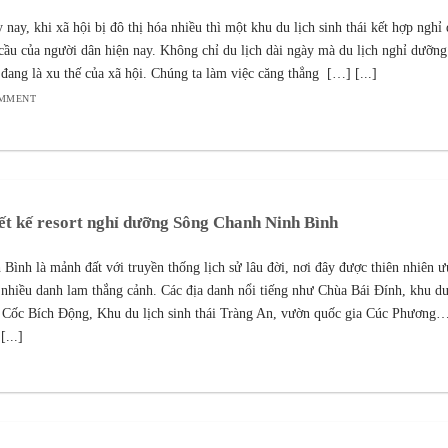
 nay, khi xã hội bị đô thị hóa nhiều thì một khu du lịch sinh thái kết hợp nghỉ
cầu của người dân hiện nay. Không chỉ du lịch dài ngày mà du lịch nghỉ dưỡng
 đang là xu thế của xã hội. Chúng ta làm việc căng thẳng […] [...]
OMMENT
ết kế resort nghỉ dưỡng Sông Chanh Ninh Bình
 Bình là mảnh đất với truyền thống lịch sử lâu đời, nơi đây được thiên nhiên ư
 nhiều danh lam thắng cảnh. Các địa danh nổi tiếng như Chùa Bái Đính, khu du
Cốc Bích Động, Khu du lịch sinh thái Tràng An, vườn quốc gia Cúc Phương…
[...]