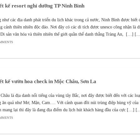
ết kế resort nghỉ dưỡng TP Ninh Bình
 như các địa danh phát triển du lịch khác trong cả nước, Ninh Bình được biết 
g cảnh thiên nhiên độc đáo. Nơi đây có các di tích được unesco công nhận là d
 Di sản văn hóa và thiên nhiên thế giới quần thể danh thắng Tràng An, […] [...
OMMENTS
ết kế vườn hoa check in Mộc Châu, Sơn La
Châu là địa danh nổi tiếng của vùng tây Bắc, nơi đây được biết đến với các loạ
g ăn quả như Mơ, Mận, Cam…. Với cảnh quan đồi núi trùng điệp hùng vỹ của 
n mang lại thì đây là đang địa điểm du lịch hút khách hàng đầu của cực […] [..
OMMENTS