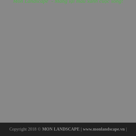
Mon Landscape - Mang lại màu xanh cuộc sống!
Copyright 2018 ©
MON LANDSCAPE |
www.monlandscape.vn
|