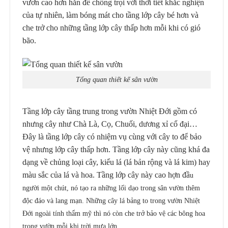
vươn cao hơn hẳn để chống trọi với thời tiết khắc nghiện
của tự nhiên, làm bóng mát cho tầng lớp cây bé hơn và
che trở cho những tầng lớp cây thấp hơn mỗi khi có gió
bão.
Tổng quan thiết kế sân vườn
Tầng lớp cây tầng trung trong vườn Nhiệt Đới gồm có
nhưng cây như Chà Là, Cọ, Chuối, dương xỉ cổ đại…
Đây là tầng lớp cây có nhiệm vụ cùng với cây to để bảo
vệ nhưng lớp cây thấp hơn. Tầng lớp cây này cũng khá đa
dạng về chủng loại cây, kiểu lá (lá bản rộng và lá kim) hay
màu sắc của lá và hoa. Tầng lớp cây này cao hợn đầ
u
người một chút, nó tạo ra những lối dạo trong sân vườn thêm
độc đáo và lang mạn. Những cây lá bảng to trong vườn Nhiệt
Đới ngoài tính thẩm mỹ thì nó còn che trở bảo vệ các bông hoa
trong vườn mỗi khi trời mưa lớn.