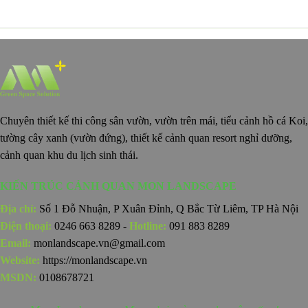
Chuyên thiết kế thi công sân vườn, vườn trên mái, tiểu cảnh hồ cá Koi,
tường cây xanh (vườn đứng), thiết kế cảnh quan resort nghỉ dưỡng,
cảnh quan khu du lịch sinh thái.
KIẾN TRÚC CẢNH QUAN MON LANDSCAPE
Địa chỉ:
Số 1 Đỗ Nhuận, P Xuân Đỉnh, Q Bắc Từ Liêm, TP Hà Nội
Điện thoại:
0246 663 8289 -
Hotline:
091 883 8289
Email:
monlandscape.vn@gmail.com
Website:
https://monlandscape.vn
MSDN:
0108678721