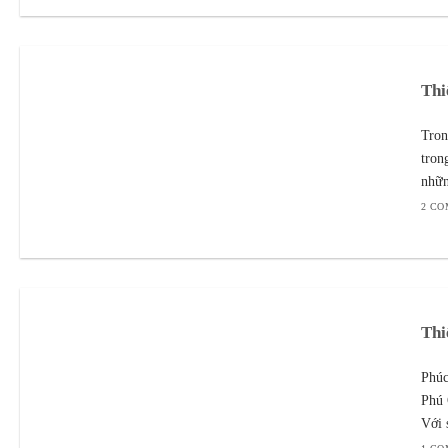
Thi
Tron
tron
nhữn
2 C
Thi
Phúc
Phú 
Với 