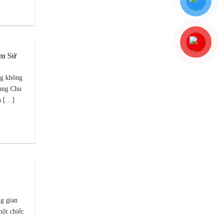
ốm Sứ
ng không
Làng Chu
h […]
g gian
một chiếc