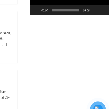
00:00
04:08
an xanh,
đến
[...]
t Nam.
tại đây.