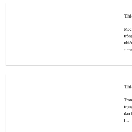
Thi
Mộc 
trồn
nhiê
2 C
Thi
Tron
trọn
đáo 
[...]