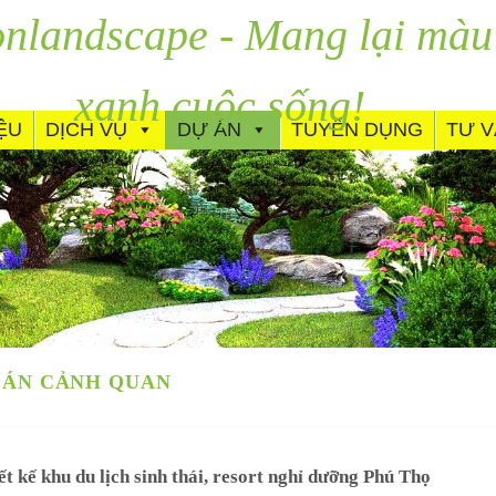
nlandscape - Mang lại màu
xanh cuộc sống!
IỆU
DỊCH VỤ
DỰ ÁN
TUYỂN DỤNG
TƯ 
 ÁN CẢNH QUAN
ết kế khu du lịch sinh thái, resort nghỉ dưỡng Phú Thọ