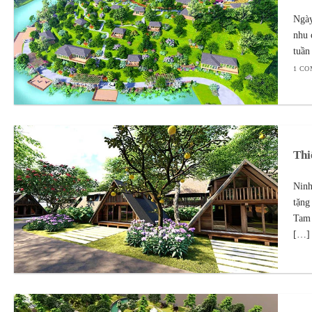
Ngày
nhu 
tuần
1 C
Thi
Ninh
tặng
Tam 
[…] 