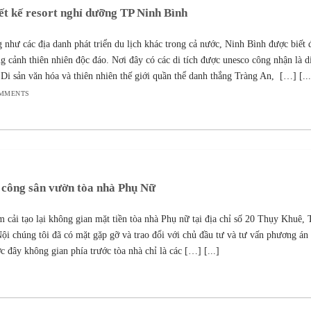
ết kế resort nghỉ dưỡng TP Ninh Bình
 như các địa danh phát triển du lịch khác trong cả nước, Ninh Bình được biết 
g cảnh thiên nhiên độc đáo. Nơi đây có các di tích được unesco công nhận là d
 Di sản văn hóa và thiên nhiên thế giới quần thể danh thắng Tràng An, […] [...
OMMENTS
 công sân vườn tòa nhà Phụ Nữ
 cải tạo lại không gian mặt tiền tòa nhà Phụ nữ tại địa chỉ số 20 Thụy Khuê,
ội chúng tôi đã có mặt gặp gỡ và trao đổi với chủ đầu tư và tư vấn phương án
c đây không gian phía trước tòa nhà chỉ là các […] [...]