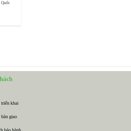
ộ Quốc
khách
 triển khai
 bàn giao
ch bảo hành