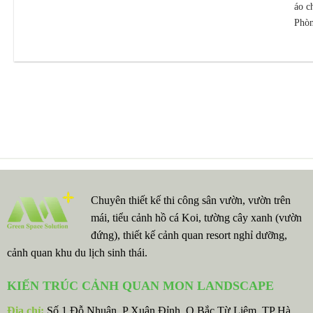
áo c
Phòn
Chuyên thiết kế thi công sân vườn, vườn trên
mái, tiểu cảnh hồ cá Koi, tường cây xanh (vườn
đứng), thiết kế cảnh quan resort nghỉ dưỡng,
cảnh quan khu du lịch sinh thái.
KIẾN TRÚC CẢNH QUAN MON LANDSCAPE
Địa chỉ:
Số 1 Đỗ Nhuận, P Xuân Đỉnh, Q Bắc Từ Liêm, TP Hà