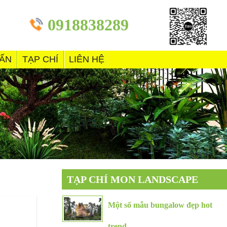
0918838289
VẤN
TẠP CHÍ
LIÊN HỆ
TẠP CHÍ MON LANDSCAPE
Một số mẫu bungalow đẹp hot
trend