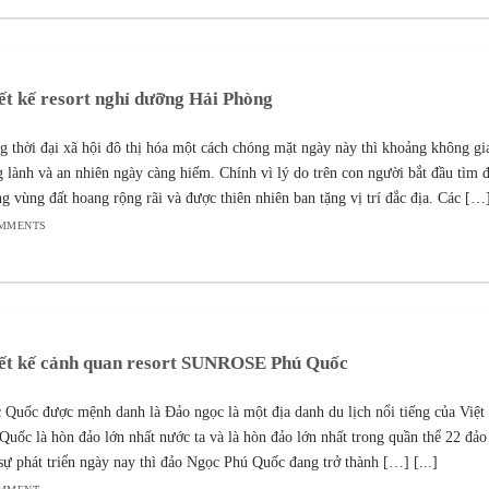
ết kế resort nghỉ dưỡng Hải Phòng
g thời đại xã hội đô thị hóa một cách chóng mặt ngày này thì khoảng không gi
g lành và an nhiên ngày càng hiếm. Chính vì lý do trên con người bắt đầu tìm 
g vùng đất hoang rộng rãi và được thiên nhiên ban tặng vị trí đắc địa. Các […] 
OMMENTS
ết kế cảnh quan resort SUNROSE Phú Quốc
 Quốc được mệnh danh là Đảo ngọc là một địa danh du lịch nổi tiếng của Việ
Quốc là hòn đảo lớn nhất nước ta và là hòn đảo lớn nhất trong quần thể 22 đảo 
sự phát triển ngày nay thì đảo Ngọc Phú Quốc đang trở thành […] [...]