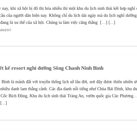
 nay, khi xã hội bị đô thị hóa nhiều thì một khu du lịch sinh thái kết hợp nghỉ
cầu của người dân hiện nay. Không chỉ du lịch dài ngày mà du lịch nghỉ dưỡng
 đang là xu thế của xã hội. Chúng ta làm việc căng thẳng […] [...]
OMMENT
ết kế resort nghỉ dưỡng Sông Chanh Ninh Bình
 Bình là mảnh đất với truyền thống lịch sử lâu đời, nơi đây được thiên nhiên ư
 nhiều danh lam thắng cảnh. Các địa danh nổi tiếng như Chùa Bái Đính, khu du
Cốc Bích Động, Khu du lịch sinh thái Tràng An, vườn quốc gia Cúc Phương…
[...]