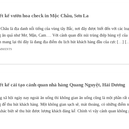
ết kế vườn hoa check in Mộc Châu, Sơn La
Châu là địa danh nổi tiếng của vùng tây Bắc, nơi đây được biết đến với các loạ
g ăn quả như Mơ, Mận, Cam…. Với cảnh quan đồi núi trùng điệp hùng vỹ của 
n mang lại thì đây là đang địa điểm du lịch hút khách hàng đầu của cực […] [..
OMMENTS
ết kế cải tạo cảnh quan nhà hàng Quang Nguyệt, Hải Dương
g xã hội ngày nay ngoài ăn uống thì không gian ăn uống cũng là một phần rất 
g để thu hút khách hàng. Một không gian sạch sẽ, mát thoáng, có những điểm n
khác biệt sẽ thu hút được lượng khách đáng kể. Chính vì vậy cảnh quan không