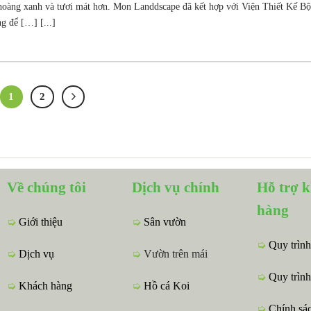
hoàng xanh và tươi mát hơn. Mon Landdscape đã kết hợp với Viện Thiết Kế B
g để […] [...]
1
2
Về chúng tôi
Dịch vụ chính
Hỗ trợ 
hàng
➭
Giới thiệu
➭
Sân vườn
➭
Quy trình
➭
Dịch vụ
➭
Vườn trên mái
➭
Quy trình
➭
Khách hàng
➭
Hồ cá Koi
➭
Chính sá