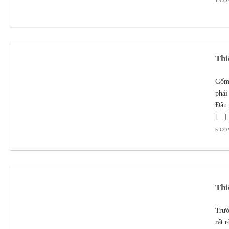
1 C
Thi
Gốm 
phải
Đậu 
[...]
5 C
Thi
Trườ
rất 