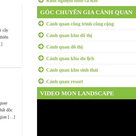
Kinh nghiệm nuôi cá Koi
GÓC CHUYÊN GIA CẢNH QUAN
Cảnh quan công trình công cộng
i cây
Cảnh quan khu đô thị
thiên
.]
Cảnh quan đô thị
Cảnh quan khu du lịch
Cảnh quan khu sinh thái
Cảnh quan resort
VIDEO MON LANDSCAPE
Trình
quan
hất độc
chơi
 gian […]
Video