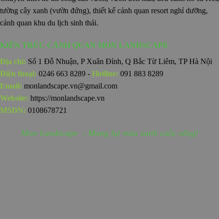
tường cây xanh (vườn đứng), thiết kế cảnh quan resort nghỉ dưỡng,
cảnh quan khu du lịch sinh thái.
KIẾN TRÚC CẢNH QUAN MON LANDSCAPE
Địa chỉ:
Số 1 Đỗ Nhuận, P Xuân Đỉnh, Q Bắc Từ Liêm, TP Hà Nội
Điện thoại:
0246 663 8289 -
Hotline:
091 883 8289
Email:
monlandscape.vn@gmail.com
Website:
https://monlandscape.vn
MSDN:
0108678721
Mon Landscape - Mang lại màu xanh cuộc sống!