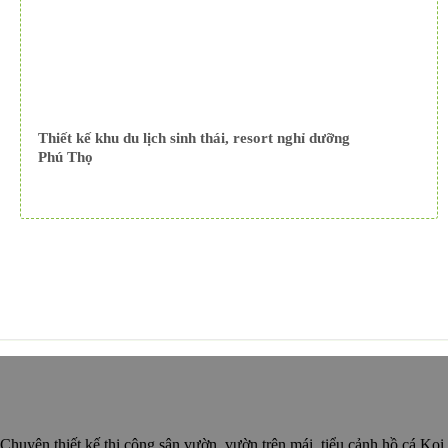
Thiết kế khu du lịch sinh thái, resort nghỉ dưỡng
Phú Thọ
Chuyên thiết kế thi công sân vườn, vườn trên mái, tiểu cảnh hồ cá Koi,