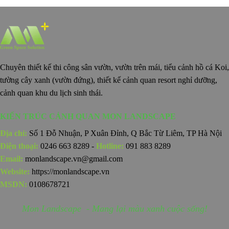
Chuyên thiết kế thi công sân vườn, vườn trên mái, tiểu cảnh hồ cá Koi,
tường cây xanh (vườn đứng), thiết kế cảnh quan resort nghỉ dưỡng,
cảnh quan khu du lịch sinh thái.
KIẾN TRÚC CẢNH QUAN MON LANDSCAPE
Địa chỉ:
Số 1 Đỗ Nhuận, P Xuân Đỉnh, Q Bắc Từ Liêm, TP Hà Nội
Điện thoại:
0246 663 8289 -
Hotline:
091 883 8289
Email:
monlandscape.vn@gmail.com
Website:
https://monlandscape.vn
MSDN:
0108678721
Mon Landscape - Mang lại màu xanh cuộc sống!