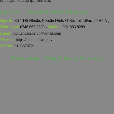
cảnh quan khu du lịch sinh thái.
KIẾN TRÚC CẢNH QUAN MON LANDSCAPE
Địa chỉ:
Số 1 Đỗ Nhuận, P Xuân Đỉnh, Q Bắc Từ Liêm, TP Hà Nội
Điện thoại:
0246 663 8289 -
Hotline:
091 883 8289
Email:
monlandscape.vn@gmail.com
Website:
https://monlandscape.vn
MSDN:
0108678721
Mon Landscape - Mang lại màu xanh cuộc sống!