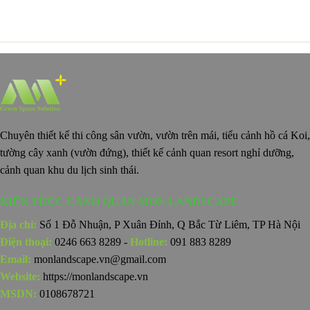
Chuyên thiết kế thi công sân vườn, vườn trên mái, tiểu cảnh hồ cá Koi,
tường cây xanh (vườn đứng), thiết kế cảnh quan resort nghỉ dưỡng,
cảnh quan khu du lịch sinh thái.
KIẾN TRÚC CẢNH QUAN MON LANDSCAPE
Địa chỉ:
Số 1 Đỗ Nhuận, P Xuân Đỉnh, Q Bắc Từ Liêm, TP Hà Nội
Điện thoại:
0246 663 8289 -
Hotline:
091 883 8289
Email:
monlandscape.vn@gmail.com
Website:
https://monlandscape.vn
MSDN:
0108678721