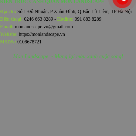
KIẾN TRÚC CẢNH QUAN MON LANDSCAPE
Địa chỉ:
Số 1 Đỗ Nhuận, P Xuân Đỉnh, Q Bắc Từ Liêm, TP Hà Nội
Điện thoại:
0246 663 8289 -
Hotline:
091 883 8289
Email:
monlandscape.vn@gmail.com
Website:
https://monlandscape.vn
MSDN:
0108678721
Mon Landscape - Mang lại màu xanh cuộc sống!