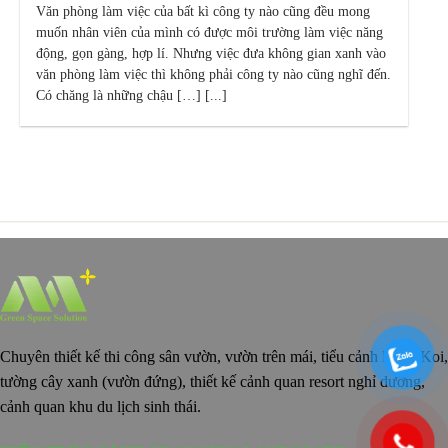
Văn phòng làm việc của bất kì công ty nào cũng đều mong
muốn nhân viên của mình có được môi trường làm việc năng
động, gọn gàng, hợp lí. Nhưng việc đưa không gian xanh vào
văn phòng làm việc thì không phải công ty nào cũng nghĩ đến.
Có chăng là những chậu […] [...]
Chuyên thiết kế thi công sân vườn, vườn trên mái, tiểu cảnh hồ cá Koi,
tường cây xanh (vườn đứng), thiết kế cảnh quan resort nghỉ dưỡng,
cảnh quan khu du lịch sinh thái.