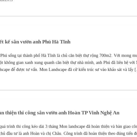
OMMENTS
ết kế sân vườn anh Phú Hà Tĩnh
Phú sống tại thành phố Hà Tĩnh là chủ căn biệt thự rộng 700m2. Với mong m
ột không gian xanh xung quanh căn biệt thự nhà mình, anh Phú đã liên hệ với
scape để được tư vấn. Mon Landscape đã cử kiến trúc sư vào khảo sát và lấy [
n thiện thi công sân vườn anh Hoàn TP Vinh Nghệ An
quá trình thi công kéo dài 3 tháng Mon landscape đã hoàn thiện và bàn giao cô
chủ đầu tư là anh Hoàn và chị Châu. Công trình đã hoàn thiện theo đúng tiến 