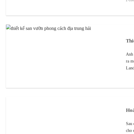
2 C
Thi
Anh 
ra m
Land
Hoà
Sau 
cho 