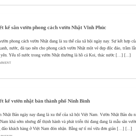
ết kế sân vườn phong cách vườn Nhật Vĩnh Phúc
vườn phong cách vườn Nhật đang là xu thế của xã hội ngày nay. Sự kết hợp củ
xanh, nước, đá tạo nên cho phong cách vườn Nhật một vẻ đẹp độc đáo, trầm lắ
 yên. Yếu tố nước trong vườn Nhật thường là hồ cá Koi, thác nước […] [...]
OMMENT
ết kế vườn nhật bản thành phố Ninh Bình
 Nhật Bản ngày nay đang là xu thế của xã hội Việt Nam. Vườn Nhật Bản du n
 Nam khá sớm nhưng để thịnh hành và phát triển thì đang đang là mẫu sân vườ
 đảo khách hàng ở Việt Nam đón nhận. Bằng sự tỉ mỉ vừa đơn giản […] [...]