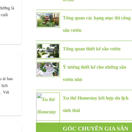
 dưỡng là
 cuối
Tổng quan các hạng mục thi công
sân vườn
Tổng quan thiết kế sân vườn
Ý tưởng thiết kế cho những sân
u ái ban
vườn nhỏ
 lịch
. Với
Xu thế Homestay kết hợp du lịch
sinh thái
GÓC CHUYÊN GIA SÂN