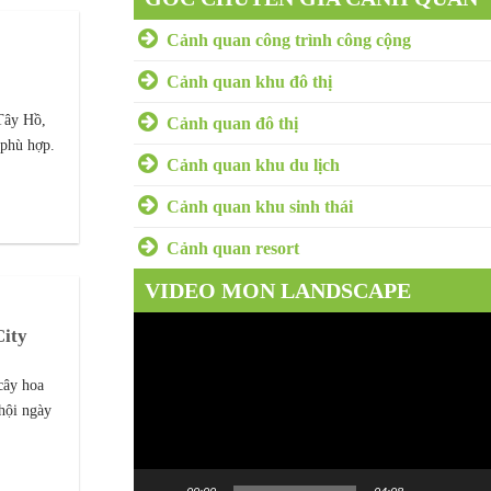
Cảnh quan công trình công cộng
Cảnh quan khu đô thị
 Tây Hồ,
Cảnh quan đô thị
 phù hợp.
Cảnh quan khu du lịch
Cảnh quan khu sinh thái
Cảnh quan resort
VIDEO MON LANDSCAPE
Trình
City
chơi
Video
cây hoa
 hội ngày