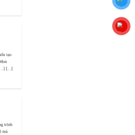
uốn tạo
 Mon
…] [...]
ng trình
độ mà