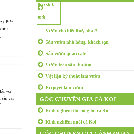
VƯỜN
ong Biên,
 vườn.
Vườn cho biệt thự, nhà ở
]
Sân vườn nhà hàng, khách sạn
Sân vườn quán cafe
Vườn trên sân thượng
Vật liệu kỹ thuật làm vườn
Bí quyết làm vườn
đến với
GÓC CHUYÊN GIA CÁ KOI
i sản văn
]
Kinh nghiệm thi công hồ cá Koi
Kinh nghiệm nuôi cá Koi
GÓC CHUYÊN GIA CẢNH QUAN