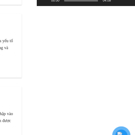
00:00
04:08
a yếu tố
ng và
hập vào
n được