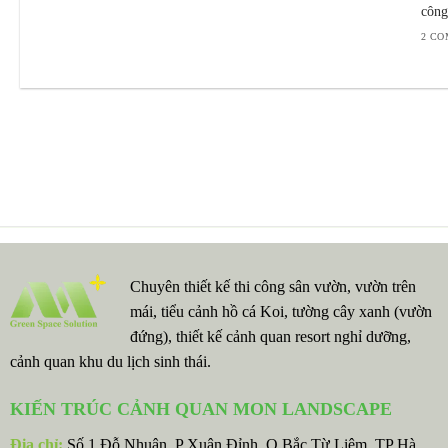
công
2 C
Chuyên thiết kế thi công sân vườn, vườn trên
mái, tiểu cảnh hồ cá Koi, tường cây xanh (vườn
đứng), thiết kế cảnh quan resort nghỉ dưỡng,
cảnh quan khu du lịch sinh thái.
KIẾN TRÚC CẢNH QUAN MON LANDSCAPE
Địa chỉ:
Số 1 Đỗ Nhuận, P Xuân Đỉnh, Q Bắc Từ Liêm, TP Hà