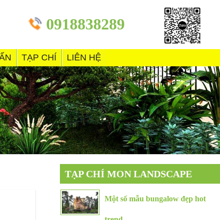
0918838289
VẤN
TẠP CHÍ
LIÊN HỆ
TẠP CHÍ MON LANDSCAPE
Một số mẫu bungalow đẹp hot
trend