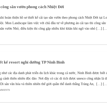
 công sân vườn phong cách Nhiệt Đới
khi hoàn thiện hồ sơ thiết kế cải tạo sân vườn theo phong cách Nhiệt Đới tại L
ội. Mon Landscape làm việc với chủ đầu tư về phương án cải tạo thi công sân
sân vườn Nhỏ, điều kiện thi công gặp nhiều khó khăn khi ngõ vào nhỏ […] [...
ết kế resort nghỉ dưỡng TP Ninh Bình
 như các địa danh phát triển du lịch khác trong cả nước, Ninh Bình được biết 
g cảnh thiên nhiên độc đáo. Nơi đây có các di tích được unesco công nhận là d
 Di sản văn hóa và thiên nhiên thế giới quần thể danh thắng Tràng An, […] [...
OMMENTS