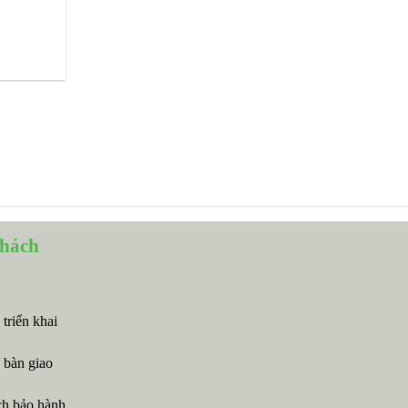
khách
 triển khai
 bàn giao
ch bảo hành