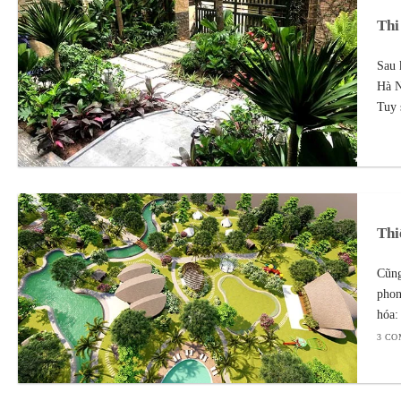
Thi
Sau 
Hà N
Tuy 
Thi
Cũng
phon
hóa:
3 C