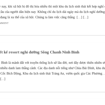
 nay, khi xã hội bị đô thị hóa nhiều thì một khu du lịch sinh thái kết hợp nghỉ
cầu của người dân hiện nay. Không chỉ du lịch dài ngày mà du lịch nghỉ dưỡng
 đang là xu thế của xã hội. Chúng ta làm việc căng thẳng […] [...]
OMMENT
ết kế resort nghỉ dưỡng Sông Chanh Ninh Bình
 Bình là mảnh đất với truyền thống lịch sử lâu đời, nơi đây được thiên nhiên ư
 nhiều danh lam thắng cảnh. Các địa danh nổi tiếng như Chùa Bái Đính, khu du
Cốc Bích Động, Khu du lịch sinh thái Tràng An, vườn quốc gia Cúc Phương…
[...]