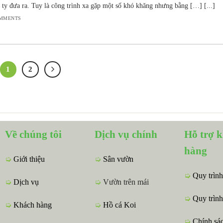
 ty đưa ra. Tuy là công trình xa gặp một số khó khăng nhưng bằng […] [...]
OMMENTS
1
2
Về chúng tôi
Dịch vụ chính
Hỗ trợ 
hàng
➭
Giới thiệu
➭
Sân vườn
➭
Quy trình
➭
Dịch vụ
➭
Vườn trên mái
➭
Quy trình
➭
Khách hàng
➭
Hồ cá Koi
➭
Chính sá