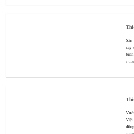
Thi
Sân 
cây 
bình
1 C
Thi
Vườn
Việt
đông