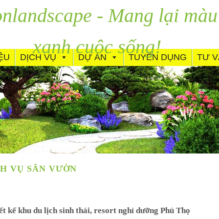
nlandscape - Mang lại màu
xanh cuộc sống!
IỆU
DỊCH VỤ
DỰ ÁN
TUYỂN DỤNG
TƯ 
CH VỤ SÂN VƯỜN
ết kế khu du lịch sinh thái, resort nghỉ dưỡng Phú Thọ