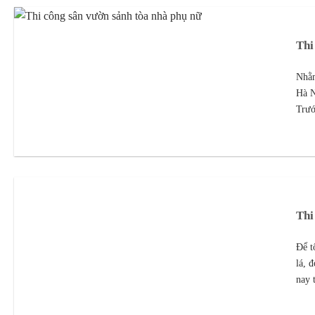
Thi
Nhằm
Hà N
Trướ
Thi
Để t
lá, 
nay 