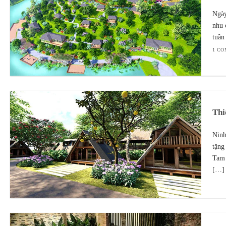
Ngày
nhu 
tuần
1 C
Thi
Ninh
tặng
Tam 
[…] 